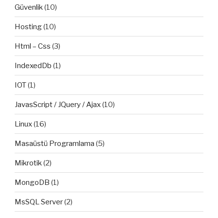
Güvenlik
(10)
Hosting
(10)
Html – Css
(3)
IndexedDb
(1)
IOT
(1)
JavasScript / JQuery / Ajax
(10)
Linux
(16)
Masaüstü Programlama
(5)
Mikrotik
(2)
MongoDB
(1)
MsSQL Server
(2)