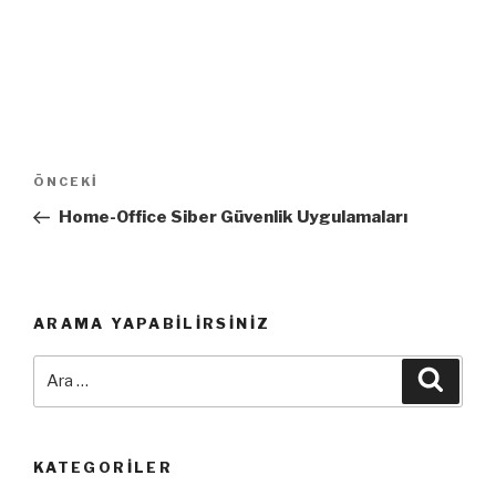
Yazı
Önceki
ÖNCEKI
dolaşımı
Yazı
Home-Office Siber Güvenlik Uygulamaları
ARAMA YAPABILIRSINIZ
Ara:
Ara
KATEGORILER