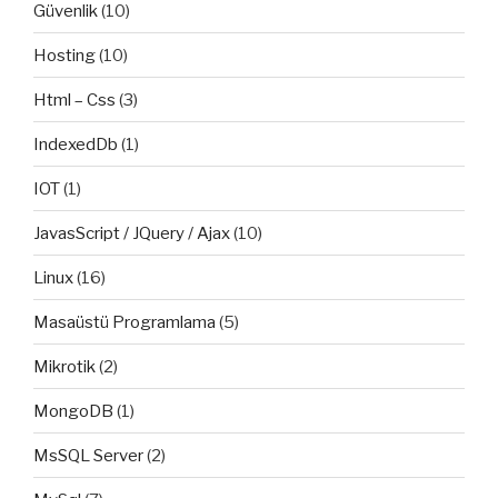
Güvenlik
(10)
Hosting
(10)
Html – Css
(3)
IndexedDb
(1)
IOT
(1)
JavasScript / JQuery / Ajax
(10)
Linux
(16)
Masaüstü Programlama
(5)
Mikrotik
(2)
MongoDB
(1)
MsSQL Server
(2)