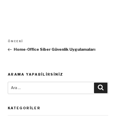
Yazı
Önceki
ÖNCEKI
dolaşımı
Yazı
Home-Office Siber Güvenlik Uygulamaları
ARAMA YAPABILIRSINIZ
Ara:
Ara
KATEGORILER