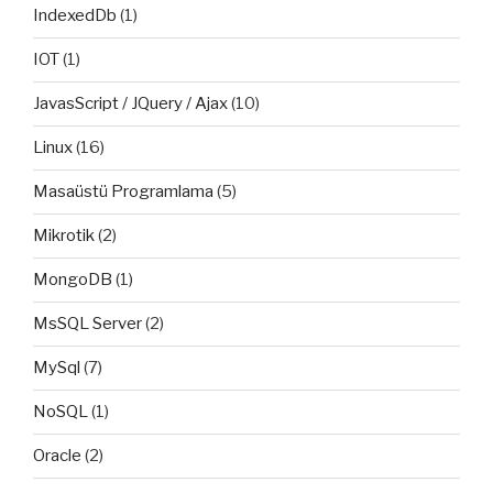
IndexedDb
(1)
IOT
(1)
JavasScript / JQuery / Ajax
(10)
Linux
(16)
Masaüstü Programlama
(5)
Mikrotik
(2)
MongoDB
(1)
MsSQL Server
(2)
MySql
(7)
NoSQL
(1)
Oracle
(2)