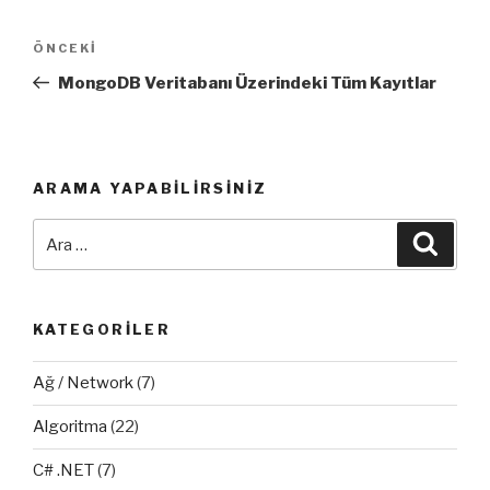
Yazı
Önceki
ÖNCEKI
dolaşımı
Yazı
MongoDB Veritabanı Üzerindeki Tüm Kayıtlar
ARAMA YAPABILIRSINIZ
Ara:
Ara
KATEGORILER
Ağ / Network
(7)
Algoritma
(22)
C# .NET
(7)