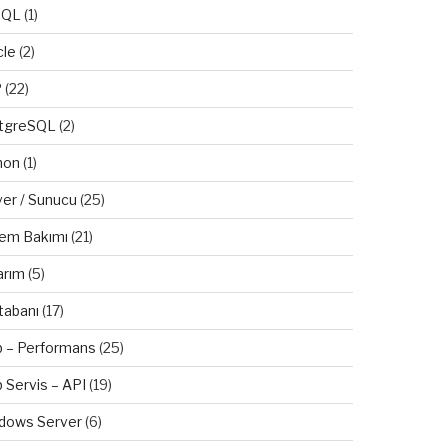
SQL
(1)
cle
(2)
P
(22)
tgreSQL
(2)
hon
(1)
ver / Sunucu
(25)
tem Bakımı
(21)
arım
(5)
tabanı
(17)
 – Performans
(25)
 Servis – API
(19)
dows Server
(6)