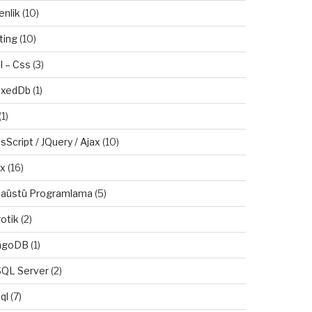
enlik
(10)
ting
(10)
l – Css
(3)
exedDb
(1)
(1)
sScript / JQuery / Ajax
(10)
ux
(16)
aüstü Programlama
(5)
otik
(2)
ngoDB
(1)
QL Server
(2)
ql
(7)