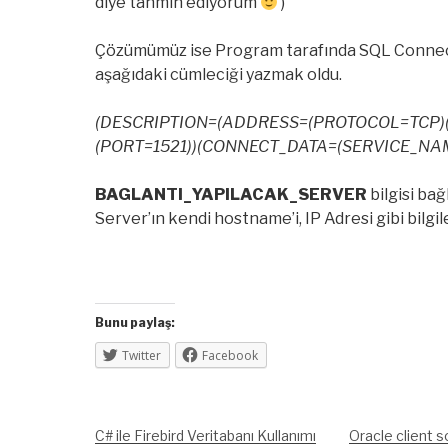
diye tahmin ediyorum
)
Çözümümüz ise Program tarafında SQL Connectio
aşağıdaki cümleciği yazmak oldu.
(DESCRIPTION=(ADDRESS=(PROTOCOL=TCP)
(PORT=1521))(CONNECT_DATA=(SERVICE_NAM
BAGLANTI_YAPILACAK_SERVER
bilgisi bağ
Server’ın kendi hostname’i, IP Adresi gibi bilgil
Bunu paylaş:
Twitter
Facebook
C# ile Firebird Veritabanı Kullanımı
Oracle client s