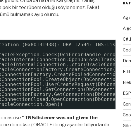
geldik. Onda da hata ile karşılaştık. Yanlış
KA
ile pek bir tecrübem olduğu söylenemez. Fakat
özümü bulmamak ayıp olurdu.
Ağ 
Alg
C# 
ception (0x80131938): ORA-12504: TNS:listener
Cod
racleException.Check(OciErrorHandle errorHand
racleInternalConnection.OpenOnLocalTransactio
Dom
racleInternalConnection..ctor(OracleConnectio
racleConnectionFactory.CreateConnection(DbCon
Edit
bConnectionFactory.CreatePooledConnection(DbC
bConnectionPool.CreateObject(DbConnection own
Elek
bConnectionPool.UserCreateRequest(DbConnectio
bConnectionPool.GetConnection(DbConnection ow
ESP
bConnectionFactory.GetConnection(DbConnection
bConnectionClosed.OpenConnection(DbConnection
racleConnection.Open()
Gen
Goo
 teması ise
“TNS:listener was not given the
bu ne demekse ( ORACLE ile uğraşanlar biliyorlardır
Gör