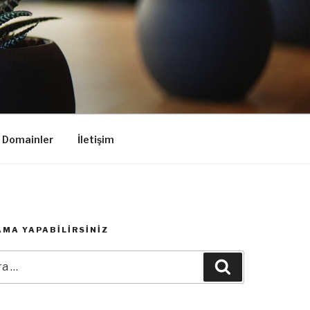
k Domainler
İletişim
MA YAPABILIRSINIZ
:
Ara