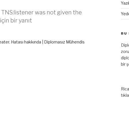
Yazı
( TNS:listener was not given the
Yed
in bir yanıt
BU 
reater. Hatası hakkında | Diplomasız Mühendis
Dip
zoru
dipl
bir 
Rica
tıkl