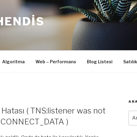
HENDIS
Algoritma
Web – Performans
Blog Listesi
Satılı
ARA
 Hatası ( TNS:listener was not
Ara
n CONNECT_DATA )