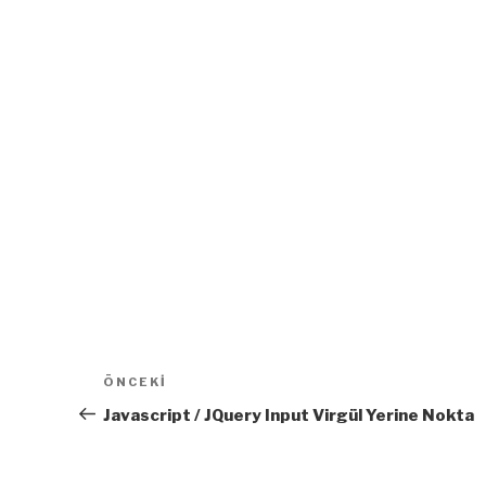
Yazı
Önceki
ÖNCEKI
dolaşımı
Yazı
Javascript / JQuery Input Virgül Yerine Nokta