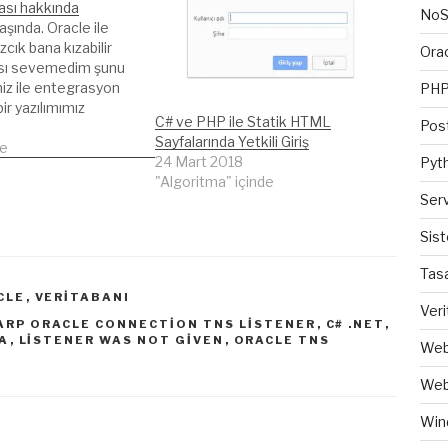
tası hakkında
No
aşında. Oracle ile
azcık bana kızabilir
Ora
sı sevemedim şunu
miz ile entegrasyon
PH
ir yazılımımız
C# ve PHP ile Statik HTML
Pos
 alıyordu. Hata
Sayfalarında Yetkili Giriş
OracleClient
de
24 Mart 2018
Pyt
e client software
"Algoritma" içinde
r greater." Türkçe
Ser
Data.OracleClient,
version 8.1.7 veya
Sis
ürümünü gerektirir."
Tas
CLE
,
VERITABANI
Veri
ARP ORACLE CONNECTION TNS LISTENER
,
C# .NET
,
A
,
LISTENER WAS NOT GIVEN
,
ORACLE TNS
Web
Web
Win