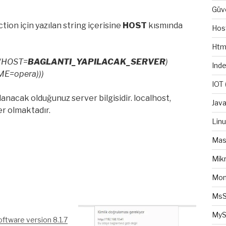
Güv
n için yazılan string içerisine
HOST
kısmında
Hos
Htm
(HOST=
BAGLANTI_YAPILACAK_SERVER
)
Ind
E=opera)))
IOT
lanacak olduğunuz server bilgisidir. localhost,
Java
er olmaktadır.
Lin
Mas
Mikr
Mo
MsS
MyS
oftware version 8.1.7