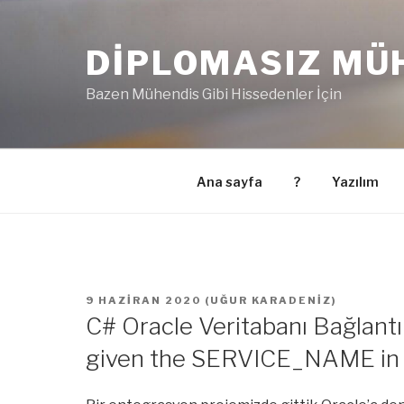
İçeriğe
geç
DIPLOMASIZ MÜ
Bazen Mühendis Gibi Hissedenler İçin
Ana sayfa
?
Yazılım
YAYIM
9 HAZIRAN 2020
(
UĞUR KARADENIZ
)
TARIHI
C# Oracle Veritabanı Bağlantı
given the SERVICE_NAME i