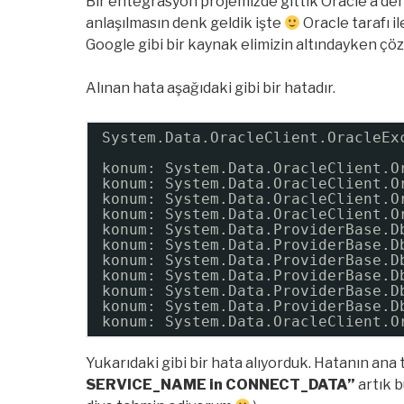
Bir entegrasyon projemizde gittik Oracle’a denk 
anlaşılmasın denk geldik işte
Oracle tarafı 
Google gibi bir kaynak elimizin altındayken ç
Alınan hata aşağıdaki gibi bir hatadır.
System.Data.OracleClient.OracleEx
konum: System.Data.OracleClient.O
konum: System.Data.OracleClient.O
konum: System.Data.OracleClient.O
konum: System.Data.OracleClient.O
konum: System.Data.ProviderBase.D
konum: System.Data.ProviderBase.D
konum: System.Data.ProviderBase.D
konum: System.Data.ProviderBase.D
konum: System.Data.ProviderBase.D
konum: System.Data.ProviderBase.D
konum: System.Data.OracleClient.O
Yukarıdaki gibi bir hata alıyorduk. Hatanın ana
SERVICE_NAME in CONNECT_DATA”
artık 