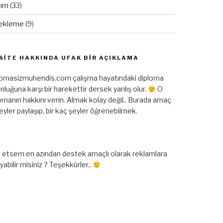
lım
(33)
ekleme
(9)
SITE HAKKINDA UFAK BIR AÇIKLAMA
lomasizmuhendis.com çalışma hayatındaki diploma
nluğuna karşı bir harekettir dersek yanlış olur.
O
omanın hakkını verin. Almak kolay değil.. Burada amaç
şeyler paylaşıp, bir kaç şeyler öğrenebilmek.
 etsem en azından destek amaçlı olarak reklamlara
ayabilir misiniz ? Teşekkürler..