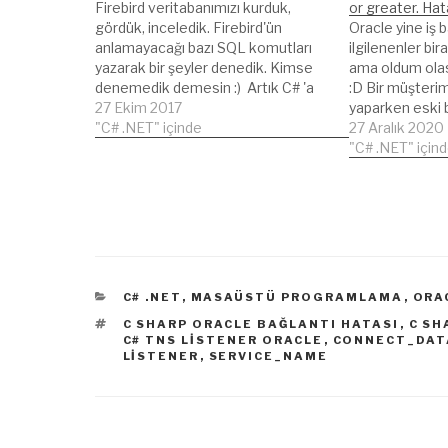
Firebird veritabanımızı kurduk,
or greater. Ha
gördük, inceledik. Firebird'ün
Oracle yine iş b
anlamayacağı bazı SQL komutları
ilgilenenler bir
yazarak bir şeyler denedik. Kimse
ama oldum ola
denemedik demesin :) Artık C# 'a
:D Bir müşteri
geçerek oluşturduğumuz
27 Ekim 2017
yaparken eski b
veritabanına bağlanabilir ve veri
"C# .NET" içinde
bağlantı hatası
27 Aralık 2020
çekme işlemlerine geçebiliriz. C#
"System.Data.
"C# .NET" için
dan Firebird bağlantısı Bağlantı
requires Oracl
yapmadan önce C#'a referans
version 8.1.7 o
eklememiz gerekiyor. İster C#
Meali "System.
referances kısmına sağ tıklayarak
Oracle istemci 
Manage NuGet Package…
daha sonraki s
Daha…
KATEGORILER
C# .NET
,
MASAÜSTÜ PROGRAMLAMA
,
ORA
ETIKETLER
C SHARP ORACLE BAĞLANTI HATASI
,
C SH
C# TNS LISTENER ORACLE
,
CONNECT_DAT
LISTENER
,
SERVICE_NAME