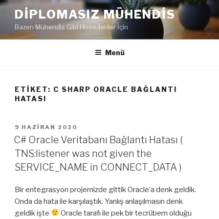
İçeriğe
DIPLOMASIZ MÜHENDIS
geç
Bazen Mühendis Gibi Hissedenler İçin
Menü
ETIKET:
C SHARP ORACLE BAĞLANTI
HATASI
YAYIM
9 HAZIRAN 2020
TARIHI
C# Oracle Veritabanı Bağlantı Hatası (
TNS:listener was not given the
SERVICE_NAME in CONNECT_DATA )
Bir entegrasyon projemizde gittik Oracle’a denk geldik.
Onda da hata ile karşılaştık. Yanlış anlaşılmasın denk
geldik işte
Oracle tarafı ile pek bir tecrübem olduğu