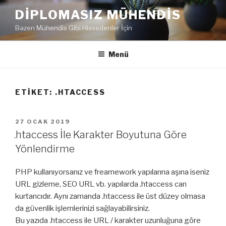
İçeriğe
DIPLOMASIZ MÜHENDIS
geç
Bazen Mühendis Gibi Hissedenler İçin
Menü
ETIKET:
.HTACCESS
YAYIM
27 OCAK 2019
TARIHI
.htaccess İle Karakter Boyutuna Göre
Yönlendirme
PHP kullanıyorsanız ve freamework yapılarına aşına iseniz
URL gizleme, SEO URL vb. yapılarda .htaccess can
kurtarıcıdır. Aynı zamanda .htaccess ile üst düzey olmasa
da güvenlik işlemlerinizi sağlayabilirsiniz.
Bu yazıda .htaccess ile URL / karakter uzunluğuna göre