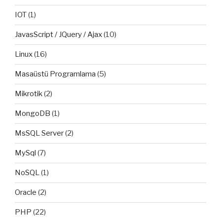
IOT
(1)
JavasScript / JQuery / Ajax
(10)
Linux
(16)
Masaüstü Programlama
(5)
Mikrotik
(2)
MongoDB
(1)
MsSQL Server
(2)
MySql
(7)
NoSQL
(1)
Oracle
(2)
PHP
(22)