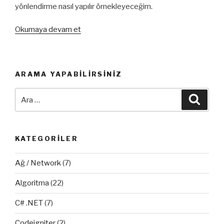
yönlendirme nasıl yapılır örnekleyeceğim.
“.htaccess
Okumaya devam et
İle
Karakter
Boyutuna
ARAMA YAPABILIRSINIZ
Göre
Yönlendirme”
Ara:
Ara
KATEGORILER
Ağ / Network
(7)
Algoritma
(22)
C# .NET
(7)
Codeigniter
(2)