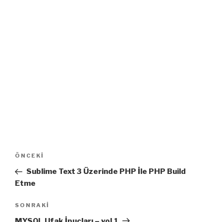
Yazı
Önceki
ÖNCEKI
dolaşımı
Yazı
Sublime Text 3 Üzerinde PHP İle PHP Build
Etme
Sonraki
SONRAKI
Yazı
MYSQL Ufak İpuçları – vol.1