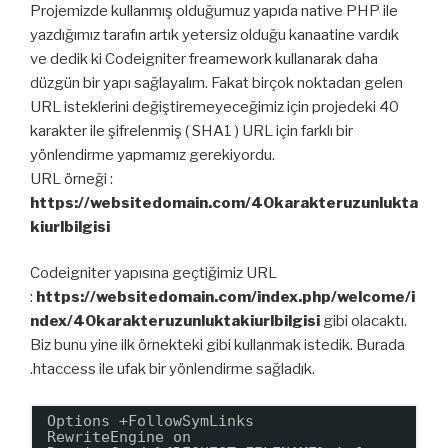
Projemizde kullanmış olduğumuz yapıda native PHP ile
yazdığımız tarafın artık yetersiz olduğu kanaatine vardık
ve dedik ki Codeigniter freamework kullanarak daha
düzgün bir yapı sağlayalım. Fakat birçok noktadan gelen
URL isteklerini değiştiremeyeceğimiz için projedeki 40
karakter ile şifrelenmiş ( SHA1 ) URL için farklı bir
yönlendirme yapmamız gerekiyordu.
URL örneği :
https://websitedomain.com/40karakteruzunlukta
kiurlbilgisi
Codeigniter yapısına geçtiğimiz URL
:
https://websitedomain.com/index.php/welcome/i
ndex/40karakteruzunluktakiurlbilgisi
gibi olacaktı.
Biz bunu yine ilk örnekteki gibi kullanmak istedik. Burada
.htaccess ile ufak bir yönlendirme sağladık.
Options +FollowSymLinks
RewriteEngine on