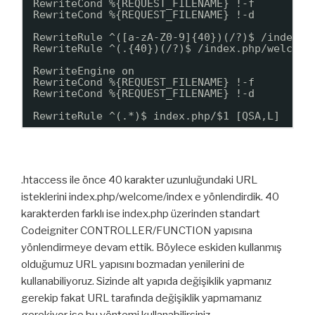
RewriteCond %{REQUEST_FILENAME} !-f
RewriteCond %{REQUEST_FILENAME} !-d
RewriteRule ^([a-zA-Z0-9]{40})(/?)$ /index.p
RewriteRule ^(.{40})(/?)$ /index.php/welcome
RewriteEngine on
RewriteCond %{REQUEST_FILENAME} !-f
RewriteCond %{REQUEST_FILENAME} !-d
RewriteRule ^(.*)$ index.php/$1 [QSA,L]
.htaccess ile önce 40 karakter uzunluğundaki URL
isteklerini index.php/welcome/index e yönlendirdik. 40
karakterden farklı ise index.php üzerinden standart
Codeigniter CONTROLLER/FUNCTION yapısına
yönlendirmeye devam ettik. Böylece eskiden kullanmış
olduğumuz URL yapısını bozmadan yenilerini de
kullanabiliyoruz. Sizinde alt yapıda değişiklik yapmanız
gerekip fakat URL tarafında değişiklik yapmamanız