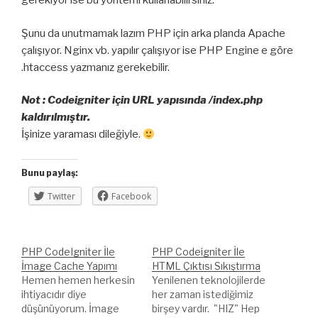
gerekiyor ise bu yöntemi kullanabilirsiniz.
Şunu da unutmamak lazım PHP için arka planda Apache
çalışıyor. Nginx vb. yapılır çalışıyor ise PHP Engine e göre
.htaccess yazmanız gerekebilir.
Not : Codeigniter için URL yapısında /index.php
kaldırılmıştır.
İşinize yaraması dileğiyle.
Bunu paylaş:
Twitter
Facebook
PHP CodeIgniter İle
PHP Codeigniter İle
İmage Cache Yapımı
HTML Çıktısı Sıkıştırma
Hemen hemen herkesin
Yenilenen teknolojilerde
ihtiyacıdır diye
her zaman istediğimiz
düşünüyorum. İmage
birşey vardır. "HIZ" Hep