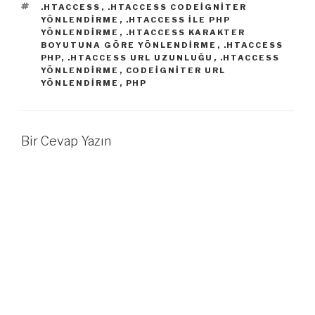
ETIKETLER
.HTACCESS
,
.HTACCESS CODEIGNITER
yerde kullandınız da
YÖNLENDIRME
,
.HTACCESS ILE PHP
arkanıza dönüp
YÖNLENDIRME
,
.HTACCESS KARAKTER
bakmadınız. :)…
BOYUTUNA GÖRE YÖNLENDIRME
,
.HTACCESS
PHP
,
.HTACCESS URL UZUNLUĞU
,
.HTACCESS
YÖNLENDIRME
,
CODEIGNITER URL
YÖNLENDIRME
,
PHP
Bir Cevap Yazın