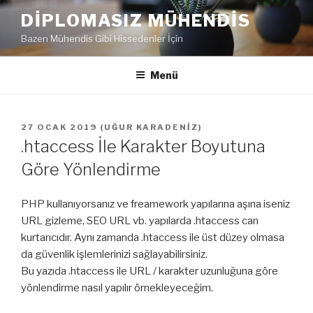
İçeriğe
DIPLOMASIZ MÜHENDIS
geç
Bazen Mühendis Gibi Hissedenler İçin
Menü
YAYIM
27 OCAK 2019
(
UĞUR KARADENIZ
)
TARIHI
.htaccess İle Karakter Boyutuna
Göre Yönlendirme
PHP kullanıyorsanız ve freamework yapılarına aşına iseniz
URL gizleme, SEO URL vb. yapılarda .htaccess can
kurtarıcıdır. Aynı zamanda .htaccess ile üst düzey olmasa
da güvenlik işlemlerinizi sağlayabilirsiniz.
Bu yazıda .htaccess ile URL / karakter uzunluğuna göre
yönlendirme nasıl yapılır örnekleyeceğim.