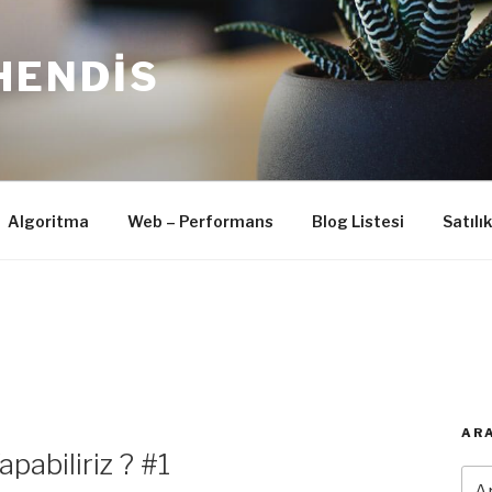
HENDIS
Algoritma
Web – Performans
Blog Listesi
Satılı
ARA
pabiliriz ? #1
Ara