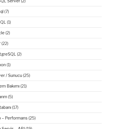
QL Server
(2)
ql
(7)
SQL
(1)
cle
(2)
P
(22)
tgreSQL
(2)
hon
(1)
ver / Sunucu
(25)
tem Bakımı
(21)
arım
(5)
tabanı
(17)
 – Performans
(25)
 Servis – API
(19)