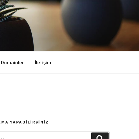
k Domainler
İletişim
MA YAPABILIRSINIZ
:
Ara