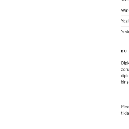
Win
Yazı
Yed
BU 
Dip
zoru
dipl
bir 
Rica
tıkl