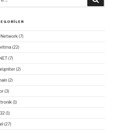
TEGORILER
/ Network
(7)
oritma
(22)
.NET
(7)
eigniter
(2)
ain
(2)
or
(3)
tronik
(1)
32
(1)
el
(27)