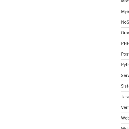
MsS
MyS
No
Ora
PH
Pos
Pyt
Ser
Sis
Tas
Veri
Web
Web