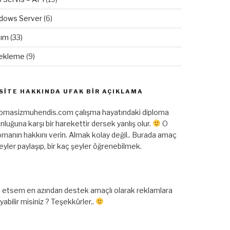
dows Server
(6)
lım
(33)
ekleme
(9)
SITE HAKKINDA UFAK BIR AÇIKLAMA
lomasizmuhendis.com çalışma hayatındaki diploma
nluğuna karşı bir harekettir dersek yanlış olur.
O
omanın hakkını verin. Almak kolay değil.. Burada amaç
şeyler paylaşıp, bir kaç şeyler öğrenebilmek.
 etsem en azından destek amaçlı olarak reklamlara
ayabilir misiniz ? Teşekkürler..