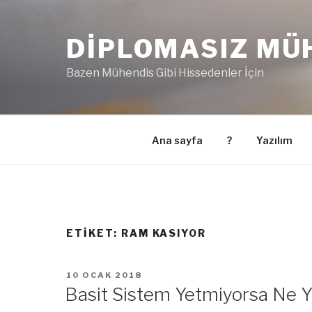
İçeriğe
geç
DIPLOMASIZ MÜ
Bazen Mühendis Gibi Hissedenler İçin
Ana sayfa
?
Yazılım
ETIKET:
RAM KASIYOR
YAYIM
10 OCAK 2018
TARIHI
Basit Sistem Yetmiyorsa Ne Ya