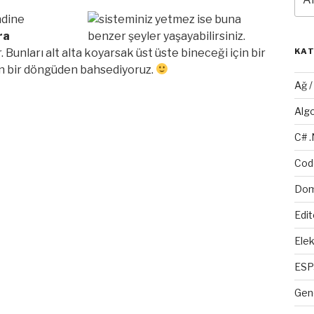
ndine
ra
Bunları alt alta koyarsak üst üste bineceği için bir
KA
an bir döngüden bahsediyoruz.
Ağ 
Alg
C# 
Cod
Dom
Edit
Elek
ESP
Gen