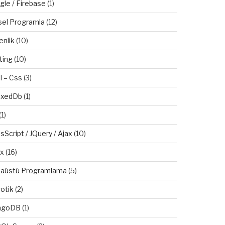
gle / Firebase
(1)
sel Programla
(12)
enlik
(10)
ting
(10)
l – Css
(3)
exedDb
(1)
(1)
sScript / JQuery / Ajax
(10)
ux
(16)
aüstü Programlama
(5)
otik
(2)
ngoDB
(1)