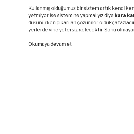
Kullanmış olduğumuz bir sistem artık kendi ke
yetmiyor ise sistem ne yapmalıyız diye
kara ka
düşünürken çıkarılan çözümler oldukça fazladır. 
yerlerde yine yetersiz gelecektir. Sonu olmay
“Basit
Okumaya devam et
Sistem
Yetmiyorsa
Ne
Yapabiliriz
?
#1”