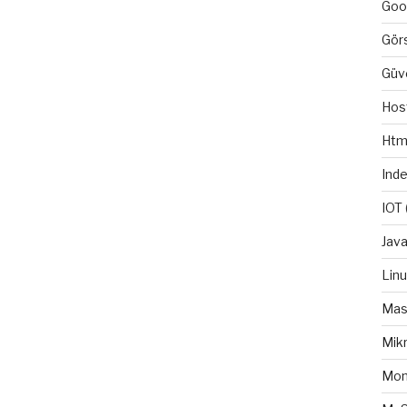
Goo
Gör
Güv
Hos
Htm
Ind
IOT
Java
Lin
Mas
Mikr
Mo