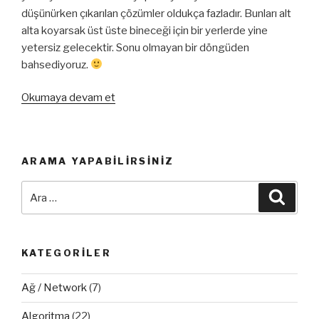
düşünürken çıkarılan çözümler oldukça fazladır. Bunları alt
alta koyarsak üst üste bineceği için bir yerlerde yine
yetersiz gelecektir. Sonu olmayan bir döngüden
bahsediyoruz.
“Basit
Okumaya devam et
Sistem
Yetmiyorsa
Ne
ARAMA YAPABILIRSINIZ
Yapabiliriz
?
Ara:
Ara
#1”
KATEGORILER
Ağ / Network
(7)
Algoritma
(22)