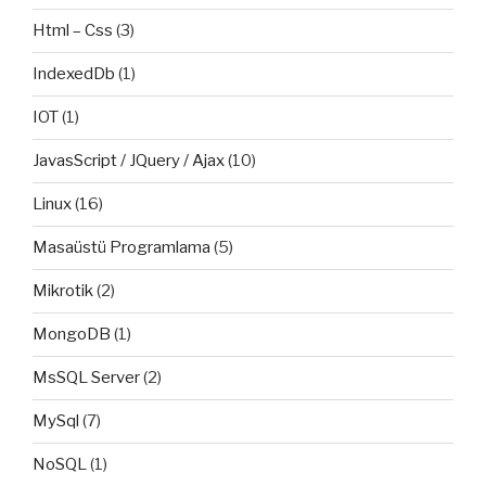
Html – Css
(3)
IndexedDb
(1)
IOT
(1)
JavasScript / JQuery / Ajax
(10)
Linux
(16)
Masaüstü Programlama
(5)
Mikrotik
(2)
MongoDB
(1)
MsSQL Server
(2)
MySql
(7)
NoSQL
(1)