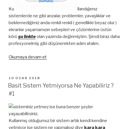
Ku
llandığımız
sistemlerde ne gibi arızalar, problemler, yavaşlıklar ve
beklemediğimiz anda renkli renkli ( genellikle beyaz olur )
ekranlar yaşamamızın sebepleri ve çözümlerine üstün
körü
şu linkte
olan yazımda değinmiştim. Şimdi biraz daha
profesyonelmiş gibi düşünerekten adım atalım.
“Basit
Okumaya devam et
Bir
Sistemi
Level
YAYIM
10 OCAK 2018
TARIHI
Atlattırmak
Basit Sistem Yetmiyorsa Ne Yapabiliriz ?
#2”
#1
Kullanmış olduğumuz bir sistem artık kendi kendine
yetmiyor ise sistem ne yapmalıyız diye
kara kara