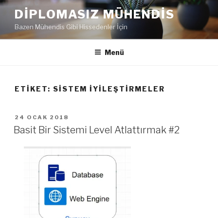
İçeriğe
DIPLOMASIZ MÜHENDIS
geç
Bazen Mühendis Gibi Hissedenler İçin
Menü
ETIKET:
SISTEM IYILEŞTIRMELER
YAYIM
24 OCAK 2018
TARIHI
Basit Bir Sistemi Level Atlattırmak #2