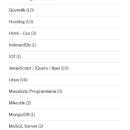
Güvenlik
(10)
Hosting
(10)
Html – Css
(3)
IndexedDb
(1)
IOT
(1)
JavasScript / JQuery / Ajax
(10)
Linux
(16)
Masaüstü Programlama
(5)
Mikrotik
(2)
MongoDB
(1)
MsSQL Server
(2)