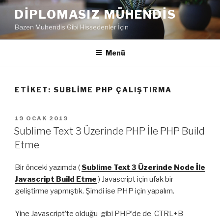
İçeriğe
DIPLOMASIZ MÜHENDIS
geç
Bazen Mühendis Gibi Hissedenler İçin
Menü
ETIKET:
SUBLIME PHP ÇALIŞTIRMA
YAYIM
19 OCAK 2019
TARIHI
Sublime Text 3 Üzerinde PHP İle PHP Build
Etme
Bir önceki yazımda (
Sublime Text 3 Üzerinde Node İle
Javascript Build Etme
) Javascript için ufak bir
geliştirme yapmıştık. Şimdi ise PHP için yapalım.
Yine Javascript’te olduğu gibi PHP’de de CTRL+B