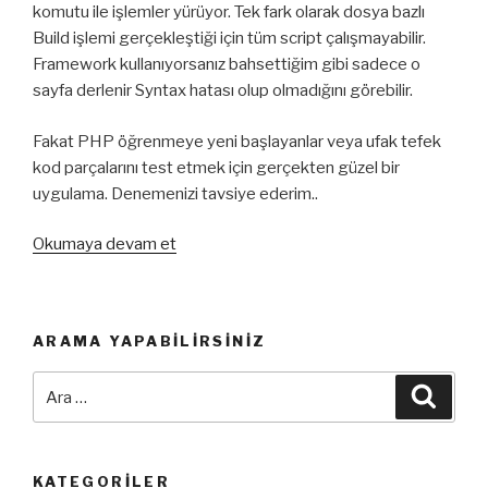
komutu ile işlemler yürüyor. Tek fark olarak dosya bazlı
Build işlemi gerçekleştiği için tüm script çalışmayabilir.
Framework kullanıyorsanız bahsettiğim gibi sadece o
sayfa derlenir Syntax hatası olup olmadığını görebilir.
Fakat PHP öğrenmeye yeni başlayanlar veya ufak tefek
kod parçalarını test etmek için gerçekten güzel bir
uygulama. Denemenizi tavsiye ederim..
“Sublime
Okumaya devam et
Text
3
Üzerinde
ARAMA YAPABILIRSINIZ
PHP
İle
Ara:
Ara
PHP
Build
Etme”
KATEGORILER