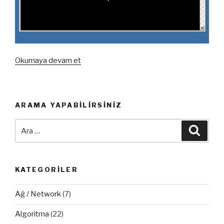
“Windows
Okumaya devam et
Server
Arayüz
Giderse
ARAMA YAPABILIRSINIZ
Geri
Getirme”
Ara:
Ara
KATEGORILER
Ağ / Network
(7)
Algoritma
(22)