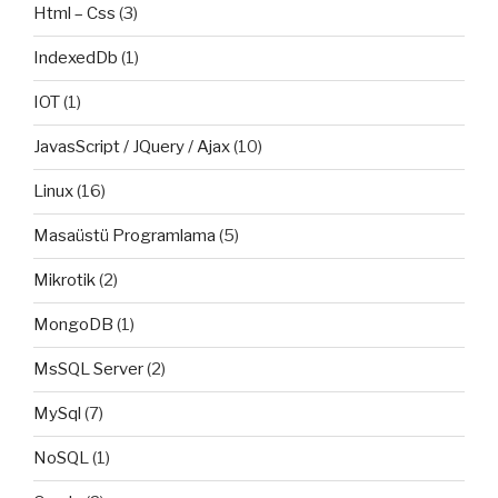
Html – Css
(3)
IndexedDb
(1)
IOT
(1)
JavasScript / JQuery / Ajax
(10)
Linux
(16)
Masaüstü Programlama
(5)
Mikrotik
(2)
MongoDB
(1)
MsSQL Server
(2)
MySql
(7)
NoSQL
(1)