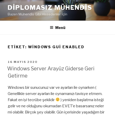
İçeriğe
DIPLOMASIZ MÜHENDIS
geç
Bazen Mühendis Gibi Hissedenler İçin
Menü
ETIKET:
WINDOWS GUI ENABLED
YAYIM
16 MAYIS 2020
TARIHI
Windows Server Arayüz Giderse Geri
Getirme
Windows bir sunucunuz var ve ayarları ile oynarken (
Genellikle server ayarları ile oynamanızı tavisye etmem.
Fakat en iyi tecrübe şeklidir
) yeniden başlatma isteği
gelir ve ne olduğunu okumadan EVET’e basarsanız neler
mi olabilir. Birçok şey olabilir. Gün içerisinde yaşadığım bir