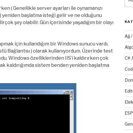
ken ( Genellikle server ayarları ile oynamanızı
) yeniden başlatma isteği gelir ve ne olduğunu
rçok şey olabilir. Gün içerisinde yaşadığım bir olayı
KA
Ağ 
apmak için kullandığım bir Windows sunucu vardı.
Alg
ü Bağlantısı ) olarak kullanıyordum. Üzerinde test
uydu. Windows özelliklerinden IIS’i kaldırırken çok
C# 
arak kaldırığımda sistem benden yeniden başlatma
Cod
Dom
Edit
Elek
ESP
Gen