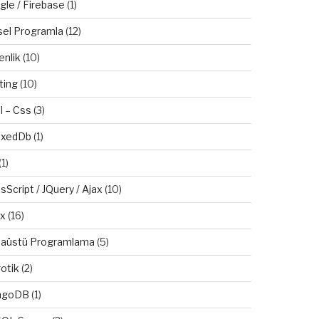
gle / Firebase
(1)
sel Programla
(12)
enlik
(10)
ting
(10)
l – Css
(3)
exedDb
(1)
(1)
sScript / JQuery / Ajax
(10)
ux
(16)
aüstü Programlama
(5)
otik
(2)
ngoDB
(1)