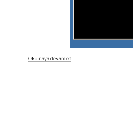
“Windows
Okumaya devam et
Server
Arayüz
Giderse
Geri
Getirme”