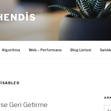
HENDIS
Algoritma
Web – Performans
Blog Listesi
Satılı
DISABLED
ARA
se Geri Getirme
Ara