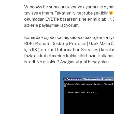
Windows bir sunucunuz var ve ayarları ile oynar
tavisye etmem. Fakat en iyi tecrübe şeklidir
okumadan EVET’e basarsanız neler mi olabilir. Bi
sizlerle paylaşmak istiyorum.
Kenarda köşede kalmış sadece bazı işlemleri y
RDP ( Remote Desktop Protocol | Uzak Masa Üst
için IIS ( Internet Information Services ) kurul
fazla dikkat etmeden kaldır sihirbazını kullan
istedi. Ne mi oldu ? Aşağıdaki gibi birşey oldu.