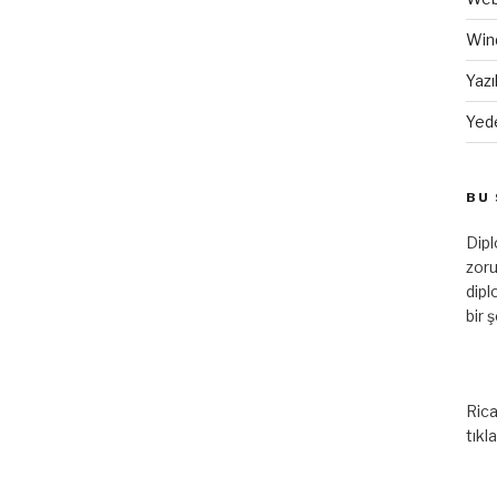
Win
Yazı
Yed
BU 
Dip
zoru
dipl
bir 
Rica
tıkl