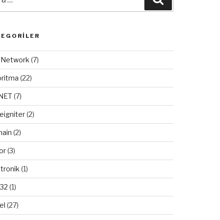
TEGORILER
/ Network
(7)
oritma
(22)
.NET
(7)
eigniter
(2)
ain
(2)
or
(3)
tronik
(1)
32
(1)
el
(27)