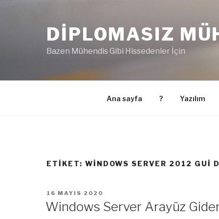
İçeriğe
geç
DIPLOMASIZ MÜ
Bazen Mühendis Gibi Hissedenler İçin
Ana sayfa
?
Yazılım
ETIKET:
WINDOWS SERVER 2012 GUI 
YAYIM
16 MAYIS 2020
TARIHI
Windows Server Arayüz Gider