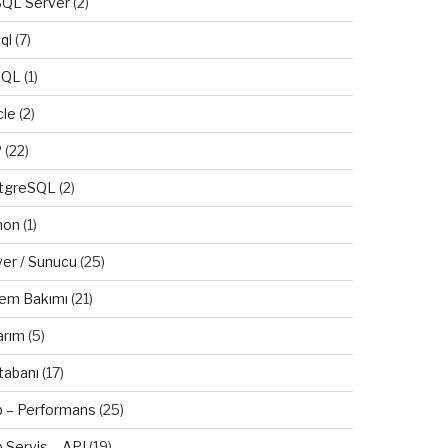
QL Server
(2)
ql
(7)
SQL
(1)
cle
(2)
P
(22)
tgreSQL
(2)
hon
(1)
ver / Sunucu
(25)
tem Bakımı
(21)
arım
(5)
tabanı
(17)
 – Performans
(25)
 Servis – API
(19)