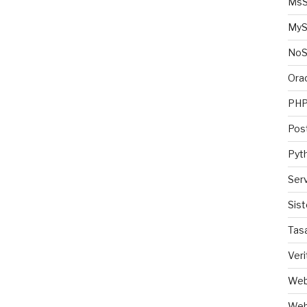
MsS
MyS
No
Ora
PH
Pos
Pyt
Ser
Sis
Tas
Veri
Web
Web