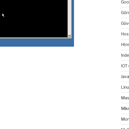
Goo
Gör
Güv
Hos
Htm
Ind
IOT
Java
Lin
Mas
Mikr
Mo