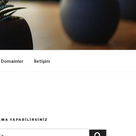
k Domainler
İletişim
MA YAPABILIRSINIZ
:
Ara