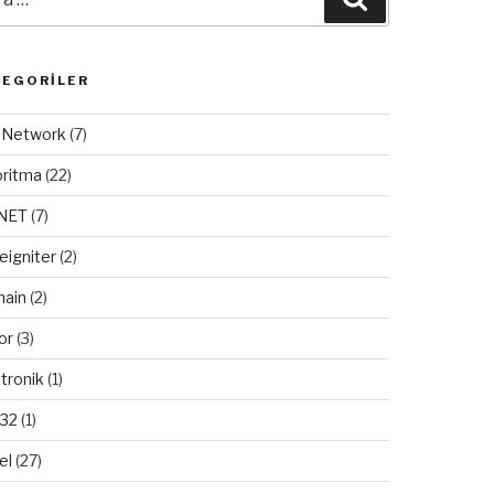
TEGORILER
/ Network
(7)
oritma
(22)
.NET
(7)
eigniter
(2)
ain
(2)
or
(3)
tronik
(1)
32
(1)
el
(27)