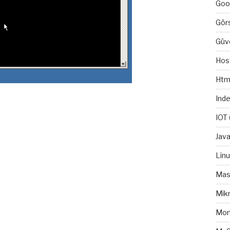
Goo
Gör
Güv
Hos
Htm
Ind
IOT
Java
Lin
Mas
Mikr
Mo