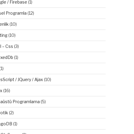
gle / Firebase
(1)
sel Programla
(12)
enlik
(10)
ting
(10)
l – Css
(3)
exedDb
(1)
(1)
sScript / JQuery / Ajax
(10)
ux
(16)
aüstü Programlama
(5)
otik
(2)
ngoDB
(1)