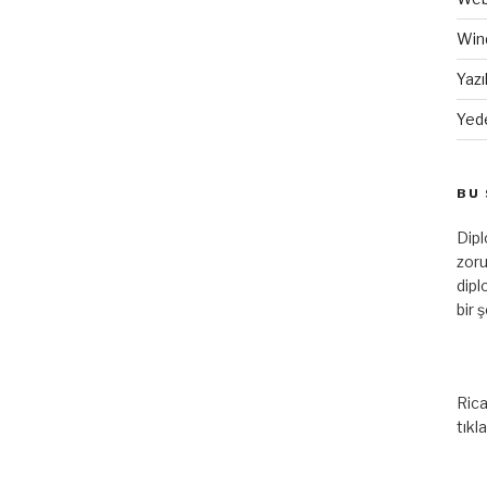
Win
Yazı
Yed
BU 
Dip
zoru
dipl
bir 
Rica
tıkl