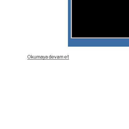
“Windows
Okumaya devam et
Server
Arayüz
Giderse
Geri
Getirme”