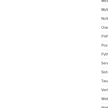
MsS
MyS
No
Ora
PH
Pos
Pyt
Ser
Sis
Tas
Veri
Web
Web