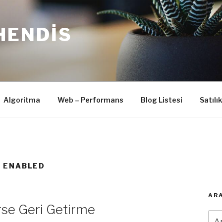
HENDIS
Algoritma
Web – Performans
Blog Listesi
Satılı
 ENABLED
ARA
se Geri Getirme
Ara