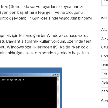
ken ( Genellikle server ayarları ile oynamanızı
) yeniden başlatma isteği gelir ve ne olduğunu
rçok şey olabilir. Gün içerisinde yaşadığım bir olayı
KA
Ağ 
apmak için kullandığım bir Windows sunucu vardı.
Alg
ü Bağlantısı ) olarak kullanıyordum. Üzerinde test
uydu. Windows özelliklerinden IIS’i kaldırırken çok
C# 
arak kaldırığımda sistem benden yeniden başlatma
Cod
Dom
Edit
Elek
ESP
Gen