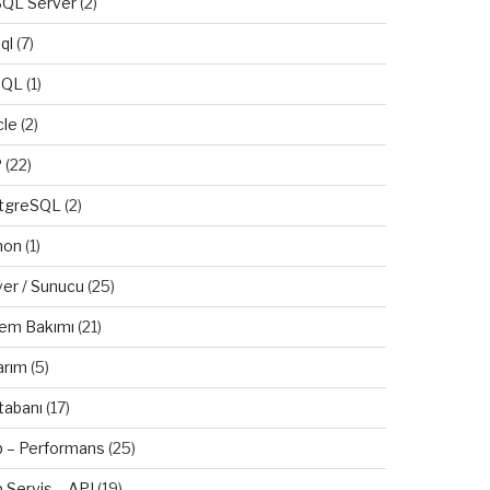
QL Server
(2)
ql
(7)
SQL
(1)
cle
(2)
P
(22)
tgreSQL
(2)
hon
(1)
ver / Sunucu
(25)
tem Bakımı
(21)
arım
(5)
tabanı
(17)
 – Performans
(25)
 Servis – API
(19)