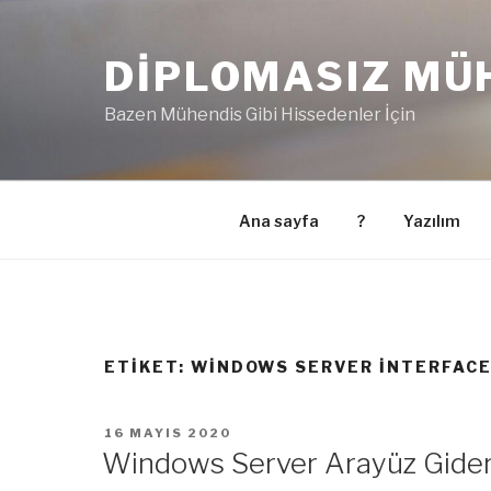
İçeriğe
geç
DIPLOMASIZ MÜ
Bazen Mühendis Gibi Hissedenler İçin
Ana sayfa
?
Yazılım
ETIKET:
WINDOWS SERVER INTERFACE
YAYIM
16 MAYIS 2020
TARIHI
Windows Server Arayüz Gider