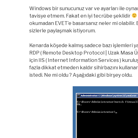
Windows bir sunucunuz var ve ayarları ile oynar
tavisye etmem. Fakat en iyi tecrübe şeklidir
okumadan EVET’e basarsanız neler mi olabilir. Bi
sizlerle paylaşmak istiyorum.
Kenarda köşede kalmış sadece bazı işlemleri y
RDP ( Remote Desktop Protocol | Uzak Masa Üst
için IIS ( Internet Information Services ) kurul
fazla dikkat etmeden kaldır sihirbazını kullan
istedi. Ne mi oldu ? Aşağıdaki gibi birşey oldu.