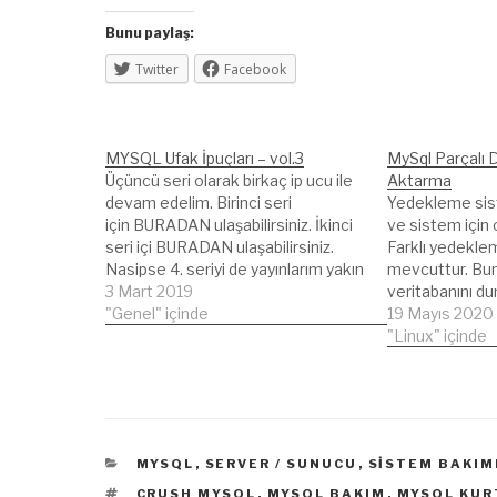
Bunu paylaş:
Twitter
Facebook
MYSQL Ufak İpuçları – vol.3
MySql Parçalı D
Üçüncü seri olarak birkaç ip ucu ile
Aktarma
devam edelim. Birinci seri
Yedekleme sist
için BURADAN ulaşabilirsiniz. İkinci
ve sistem için 
seri içi BURADAN ulaşabilirsiniz.
Farklı yedekle
Nasipse 4. seriyi de yayınlarım yakın
mevcuttur. Bun
bir zamanda :) İlk olarak şöyle bir
3 Mart 2019
veritabanını du
yapalım. Bir tablomuz var ve diğer
"Genel" içinde
ise tüm veritab
19 Mayıs 2020
bir tabloya aktaracağız. Arayüz
dump etmek yer
"Linux" içinde
kullanırken bu işlemler bir kaç tık
ayrı dump etmek
yaparak sonuca hızlıca ulaşabiliriz…
halindeki yedek
veritabanınızd
göre başarılı ol
veritabanınız…
KATEGORILER
MYSQL
,
SERVER / SUNUCU
,
SISTEM BAKIM
ETIKETLER
CRUSH MYSQL
,
MYSQL BAKIM
,
MYSQL KU