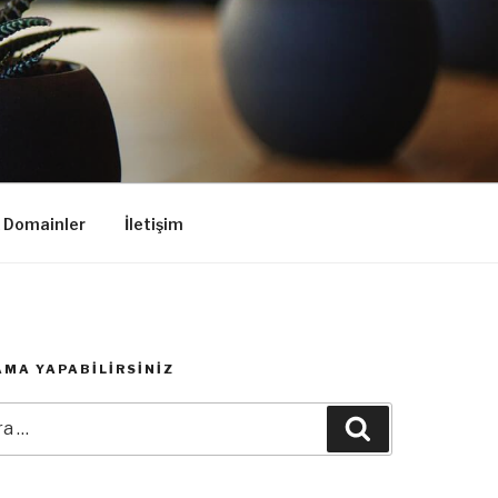
k Domainler
İletişim
MA YAPABILIRSINIZ
:
Ara