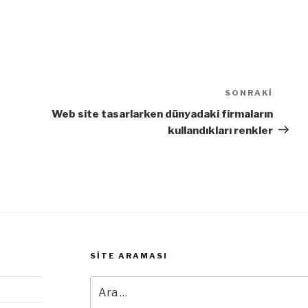
SONRAKI
Sonra
Yazı
Web site tasarlarken dünyadaki firmaların
kullandıkları renkler
SITE ARAMASI
Ara: