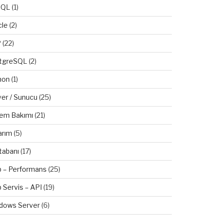
SQL
(1)
cle
(2)
P
(22)
tgreSQL
(2)
hon
(1)
ver / Sunucu
(25)
tem Bakımı
(21)
arım
(5)
tabanı
(17)
 – Performans
(25)
 Servis – API
(19)
dows Server
(6)