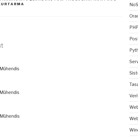
 KURTARMA
No
Ora
PH
Pos
ıt
Pyt
Ser
z Mühendis
Sis
Tas
z Mühendis
Veri
Web
z Mühendis
Web
Win