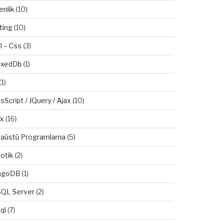
enlik
(10)
ting
(10)
l – Css
(3)
exedDb
(1)
(1)
sScript / JQuery / Ajax
(10)
ux
(16)
aüstü Programlama
(5)
otik
(2)
ngoDB
(1)
QL Server
(2)
ql
(7)