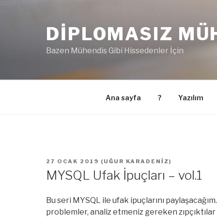
İçeriğe
geç
DIPLOMASIZ MÜ
Bazen Mühendis Gibi Hissedenler İçin
Ana sayfa
?
Yazılım
YAYIM
27 OCAK 2019
(
UĞUR KARADENIZ
)
TARIHI
MYSQL Ufak İpuçları – vol.1
Bu seri MYSQL ile ufak ipuçlarını paylaşacağım. Ö
problemler, analiz etmeniz gereken zıpçıktılar vs