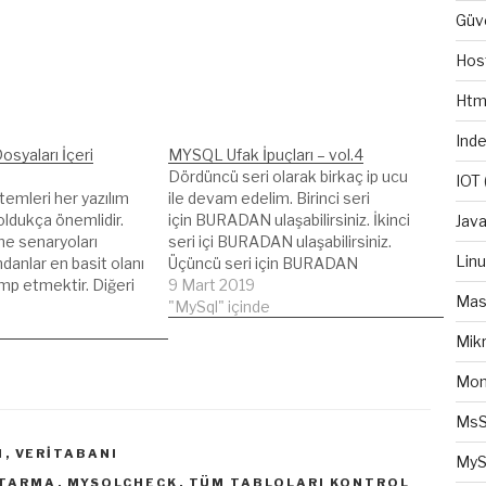
Güv
Hos
Htm
Ind
osyaları İçeri
MYSQL Ufak İpuçları – vol.4
Dördüncü seri olarak birkaç ip ucu
IOT
emleri her yazılım
ile devam edelim. Birinci seri
oldukça önemlidir.
için BURADAN ulaşabilirsiniz. İkinci
Java
me senaryoları
seri içi BURADAN ulaşabilirsiniz.
Lin
danlar en basit olanı
Üçüncü seri için BURADAN
mp etmektir. Diğeri
ulaşabilirsiniz. Değişik MYSQL ip
9 Mart 2019
Mas
anını tek bir dosyada
uçları ve sorguları yazmak
"MySql" içinde
ine tabloları ayrı
hoşunuza gidiyor ise seriyi takip
Mikr
tir. Tek bir dosya
etmenizi öneririm. Çok fazla değişik
leriniz
sayılmazlar, Google'da arama
Mo
aki veri büyüklüğüne
yaparsanız mutlaka karşınıza
abilir. Fakat büyük bir
çıkacaktır. MYSQL Veritabanımızda
MsS
hangi tabloda kaç sütun…
I
,
VERITABANI
MyS
RTARMA
,
MYSQLCHECK
,
TÜM TABLOLARI KONTROL