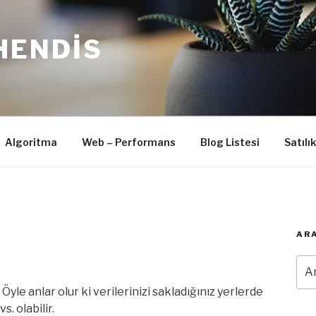
HENDIS
Algoritma
Web – Performans
Blog Listesi
Satılı
ARA
Ara
yle anlar olur ki verilerinizi sakladığınız yerlerde
. olabilir.