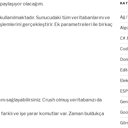
 paylaşıyor olacağım.
KA
Ağ 
 kullanılmaktadır. Sunucudaki tüm veritabanlarını ve
şlemlerini gerçekleştirir. Ek parametreleri ile birkaç
Alg
C# 
Cod
Dom
Edit
Elek
ESP
nı sağlayabilirsiniz. Crush olmuş veritabanızı da
Gen
Goo
farklı ve işe yarar komutlar var. Zaman buldukça
Gör