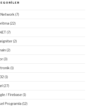
TEGORILER
/ Network
(7)
oritma
(22)
.NET
(7)
eigniter
(2)
ain
(2)
or
(3)
tronik
(1)
32
(1)
el
(27)
gle / Firebase
(1)
sel Programla
(12)