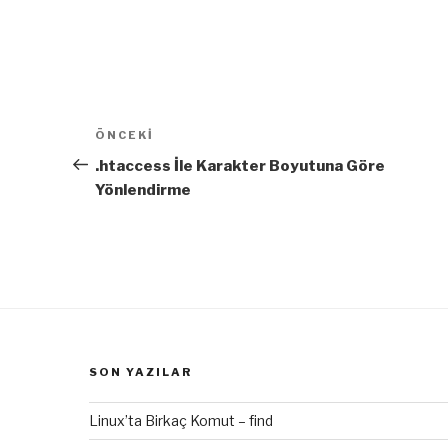
Yazı
Önceki
ÖNCEKI
dolaşımı
Yazı
.htaccess İle Karakter Boyutuna Göre
Yönlendirme
SON YAZILAR
Linux’ta Birkaç Komut – find