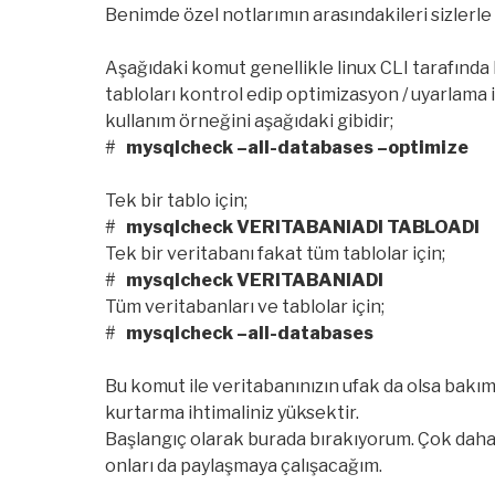
Benimde özel notlarımın arasındakileri sizlerle
Aşağıdaki komut genellikle linux CLI tarafında
tabloları kontrol edip optimizasyon / uyarlama i
kullanım örneğini aşağıdaki gibidir;
#
mysqlcheck –all-databases –optimize
Tek bir tablo için;
#
mysqlcheck VERITABANIADI TABLOADI
Tek bir veritabanı fakat tüm tablolar için;
#
mysqlcheck VERITABANIADI
Tüm veritabanları ve tablolar için;
#
mysqlcheck –all-databases
Bu komut ile veritabanınızın ufak da olsa bakımı
kurtarma ihtimaliniz yüksektir.
Başlangıç olarak burada bırakıyorum. Çok daha 
onları da paylaşmaya çalışacağım.