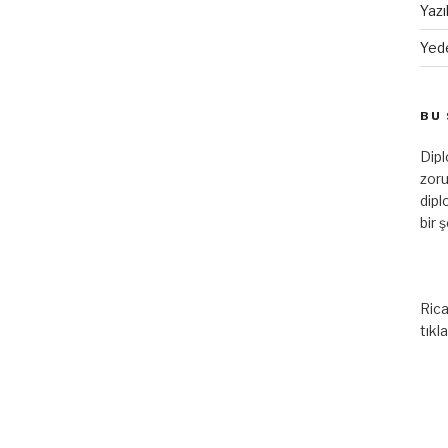
Yazı
Yed
BU 
Dip
zoru
dipl
bir 
Rica
tıkl