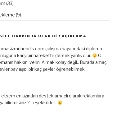
lım
(33)
ekleme
(9)
SITE HAKKINDA UFAK BIR AÇIKLAMA
lomasizmuhendis.com çalışma hayatındaki diploma
nluğuna karşı bir harekettir dersek yanlış olur.
O
omanın hakkını verin. Almak kolay değil.. Burada amaç
şeyler paylaşıp, bir kaç şeyler öğrenebilmek.
 etsem en azından destek amaçlı olarak reklamlara
ayabilir misiniz ? Teşekkürler..