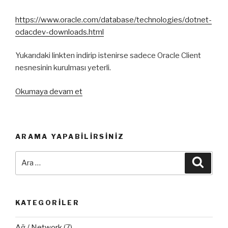
https://www.oracle.com/database/technologies/dotnet-
odacdev-downloads.html
Yukarıdaki linkten indirip istenirse sadece Oracle Client
nesnesinin kurulması yeterli.
“Oracle
Okumaya devam et
client
software
version
ARAMA YAPABILIRSINIZ
8.1.7
or
Ara:
Ara
greater.
Hatası
hakkında”
KATEGORILER
Ağ / Network
(7)