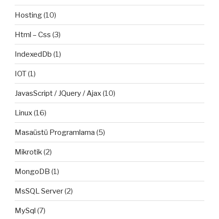
Hosting
(10)
Html – Css
(3)
IndexedDb
(1)
IOT
(1)
JavasScript / JQuery / Ajax
(10)
Linux
(16)
Masaüstü Programlama
(5)
Mikrotik
(2)
MongoDB
(1)
MsSQL Server
(2)
MySql
(7)