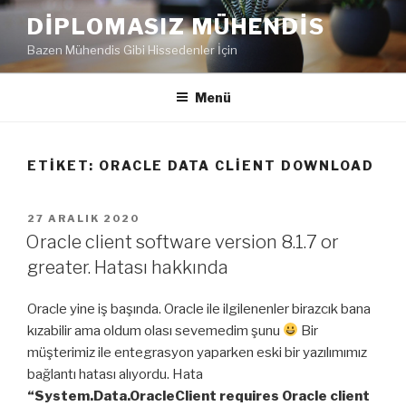
İçeriğe
DIPLOMASIZ MÜHENDIS
geç
Bazen Mühendis Gibi Hissedenler İçin
Menü
ETIKET:
ORACLE DATA CLIENT DOWNLOAD
YAYIM
27 ARALIK 2020
TARIHI
Oracle client software version 8.1.7 or
greater. Hatası hakkında
Oracle yine iş başında. Oracle ile ilgilenenler birazcık bana
kızabilir ama oldum olası sevemedim şunu
Bir
müşterimiz ile entegrasyon yaparken eski bir yazılımımız
bağlantı hatası alıyordu. Hata
“System.Data.OracleClient requires Oracle client