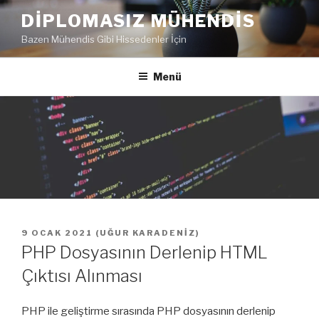
İçeriğe
DIPLOMASIZ MÜHENDIS
geç
Bazen Mühendis Gibi Hissedenler İçin
Menü
YAYIM
9 OCAK 2021
(
UĞUR KARADENIZ
)
TARIHI
PHP Dosyasının Derlenip HTML
Çıktısı Alınması
PHP ile geliştirme sırasında PHP dosyasının derlenip