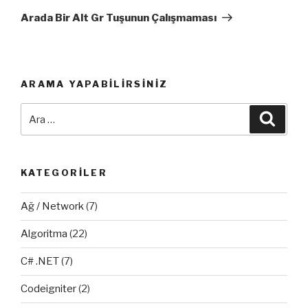
Yazı
Arada Bir Alt Gr Tuşunun Çalışmaması
ARAMA YAPABILIRSINIZ
Ara:
Ara
KATEGORILER
Ağ / Network
(7)
Algoritma
(22)
C# .NET
(7)
Codeigniter
(2)