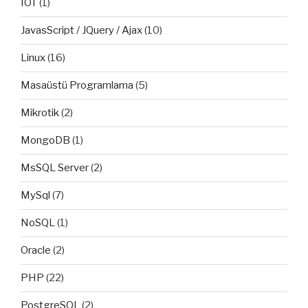
IOT
(1)
JavasScript / JQuery / Ajax
(10)
Linux
(16)
Masaüstü Programlama
(5)
Mikrotik
(2)
MongoDB
(1)
MsSQL Server
(2)
MySql
(7)
NoSQL
(1)
Oracle
(2)
PHP
(22)
PostgreSQL
(2)