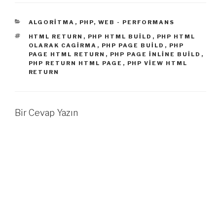
( alert ) sistemlerini
kullanıyorsunuzdur.
KATEGORILER
ALGORITMA
,
PHP
,
WEB - PERFORMANS
Bootstrap üzerinden
örnek vermek gerekirse
ETIKETLER
HTML RETURN
,
PHP HTML BUILD
,
PHP HTML
OLARAK CAGIRMA
,
PHP PAGE BUILD
,
PHP
ALERT için ufak bir
PAGE HTML RETURN
,
PHP PAGE INLINE BUILD
,
fonksiyon ile hızlıca uyarı
PHP RETURN HTML PAGE
,
PHP VIEW HTML
sistemlerinizi
RETURN
geliştirebilirsiniz. Ek
olarak bütün uyarılarınız
tek bir…
Bir Cevap Yazın