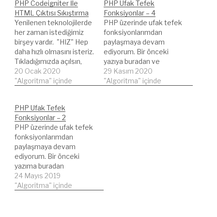
PHP Codeigniter İle
PHP Ufak Tefek
HTML Çıktısı Sıkıştırma
Fonksiyonlar – 4
Yenilenen teknolojilerde
PHP üzerinde ufak tefek
her zaman istediğimiz
fonksiyonlarımdan
birşey vardır. "HIZ" Hep
paylaşmaya devam
daha hızlı olmasını isteriz.
ediyorum. Bir önceki
Tıkladığımızda açılsın,
yazıya buradan ve
hatta tıklayacağımızı
20 Ocak 2020
buradan tüm ufak
29 Kasım 2020
hissedip öncesinden
"Algoritma" içinde
tefeklere ulaşabilirsiniz.
"Algoritma" içinde
haberi varmış gibi hızlıca
Basit ve zaman
cevap vermesini
kazandıran fonksiyonlara
PHP Ufak Tefek
bekleriz. Kimlerden
yeni bir yazı ile merhaba.
Fonksiyonlar – 2
bekleriz. Tabi ki yazılımlar,
Birkaç yerde tarih işkemi
PHP üzerinde ufak tefek
programlardan.
için date( "Y-m-d H:i:s" )
fonksiyonlarımdan
Codeigniter
yazıp duruyorum/uz.
paylaşmaya devam
kullandığımız bir
Kısaltmak lazım. Ne de
ediyorum. Bir önceki
sistemde sayfa (
olsa 3 5 saniye çok
yazıma buradan
browser taraflı tabiki )
önemli. :) datee adında
ulaşabilirsiniz. Bootstrap
24 Mayıs 2019
açılış, derleme hızını
bir…
gibi HTML / CSS
"Algoritma" içinde
yükseltmek, bekleme
frameworkleri
süresini düşürebilmek
kullanıyorsanız veya
için…
kullanmıyorsanız da uyarı