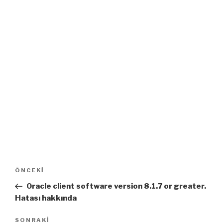
Yazı
Önceki
ÖNCEKI
dolaşımı
Yazı
Oracle client software version 8.1.7 or greater.
Hatası hakkında
Sonraki
SONRAKI