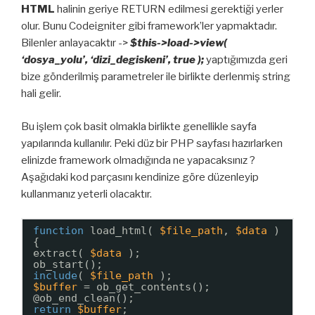
HTML
halinin geriye RETURN edilmesi gerektiği yerler
olur. Bunu Codeigniter gibi framework’ler yapmaktadır.
Bilenler anlayacaktır ->
$this->load->view(
‘dosya_yolu’, ‘dizi_degiskeni’, true );
yaptığımızda geri
bize gönderilmiş parametreler ile birlikte derlenmiş string
hali gelir.
Bu işlem çok basit olmakla birlikte genellikle sayfa
yapılarında kullanılır. Peki düz bir PHP sayfası hazırlarken
elinizde framework olmadığında ne yapacaksınız ?
Aşağıdaki kod parçasını kendinize göre düzenleyip
kullanmanız yeterli olacaktır.
function
load_html( 
$file_path
, 
$data
)
{
extract( 
$data
);
ob_start();
include
( 
$file_path
);
$buffer
= ob_get_contents();
@ob_end_clean();
return
$buffer
;